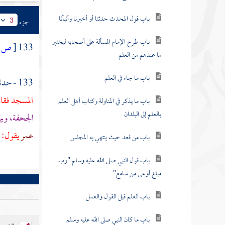
باب قول المحدث حدثنا أو أخبرنا وأنبأنا
جزء
3
باب طرح الإمام المسألة على أصحابه ليختبر
133
[
ص:
ما عندهم من العلم
باب ما جاء في العلم
133 - حدثني
المسجد فقال
باب ما يذكر في المناولة وكتاب أهل العلم
بالعلم إلى البلدان
الجحفة،
وي
عمر
يقول: ل
باب من قعد حيث ينتهي به المجلس
باب قول النبي صلى الله عليه وسلم "رب
مبلغ أوعى من سامع"
باب العلم قبل القول والعمل
باب ما كان النبي صلى الله عليه وسلم