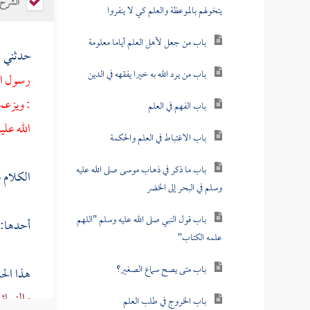
الشرح
يتخولهم بالموعظة والعلم كي لا ينفروا
باب من جعل لأهل العلم أياما معلومة
حدثني
ق
باب من يرد الله به خيرا يفقهه في الدين
رسول الل
: ويزعم
باب الفهم في العلم
الله عل
باب الاغتباط في العلم والحكمة
باب ما ذكر في ذهاب موسى صلى الله عليه
الكلام 
وسلم في البحر إلى الخضر
باب قول النبي صلى الله عليه وسلم "اللهم
أحدها:
علمه الكتاب"
باب متى يصح سماع الصغير؟
هذا الح
والنسائ
باب الخروج في طلب العلم