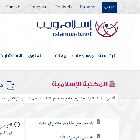
عربي
Español
Deutsch
Français
English
فهرس الكتاب
المقدمة
كتاب بدء الوحي
الرئيسية
موسوعات
مقالات
الفتوى
الاستشارات
كتاب الإيمان
باقي كتاب الإيمان
المكتبة الإسلامية
كتب
كتاب العلم
الرئيسية
التوضيح لشرح الجامع الصحيح
كتاب العلم
باب ذكر العلم والفتي
باب فضل العلم
باب من سئل علما وهو مشتغل في حديثه
التوضي
ابن المل
باب من رفع صوته بالعلم