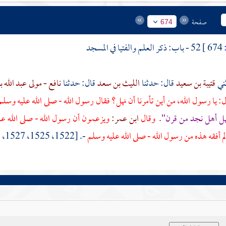
صفحة
674
674 ]
52 - باب: ذكر العلم والفتيا في المسجد
قتيبة بن سعيد
قال: حدثنا
الليث بن سعد
قال: حدثنا
نافع - مولى عبد الله
: يا رسول الله، من أين تأمرنا أن نهل؟ فقال رسول الله - صلى الله عليه وسلم
هل
أهل
نجد
من
قرن".
وقال
ابن عمر:
ويزعمون أن رسول الله - صلى الله ع
م أفقه هذه من رسول الله - صلى الله عليه وسلم
-. [1522، 1525، 1527، 1528، 7344 - مسلم: 1182 - فتح: 1 \ 230]