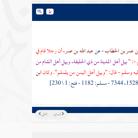
 بن عمر بن الخطاب
- عن
عبد الله بن عمر،
أن رجلا قام في
 -: "
يهل
أهل
المدينة
من
ذي الحليفة،
ويهل أهل الشام من
ليه وسلم - قال: "ويهل أهل
اليمن
من
يلملم".
وكان
ابن
السابق
التالي