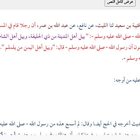
تيبة بن سعيد
ثنا
الليث،
عن
نافع،
عن
عبد الله بن عمر،
أن رجلا قام في المس
ه - صلى الله عليه وسلم -: "
يهل
أهل المدينة
من
ذي الحليفة،
ويهل
أهل الشا
ون أن رسول الله - صلى الله عليه وسلم - قال: "ويهل
أهل اليمن
من
يلملم
".
يه وسلم
-.
عليه من أوجه:
ديث أخرجه في الحج أيضا وقال: لم أسمع هذه من رسول الله - صلى الله علي
ي
من حديث
ابن عباس
مرفوعا كما سيأتي هناك، وفي
مسلم
من حديث
[
ص:
675 ]