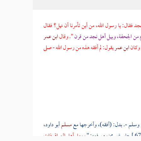
جد فقال: يا رسول الله، من أين تأمرنا أن نهل؟ فقال
م
من
الجحفة،
ويهل
أهل نجد
من
قرن
". وقال
ابن عمر
 وكان
ابن عمر
يقول: لم أفقه هذه من رسول الله - صلى
ه وسلم -. بدل: (أفقه)، وأخرجها مع
مسلم
أبو داود،
جابر غير مجزوم برفعه: "
ومهل أهل العراق ذات