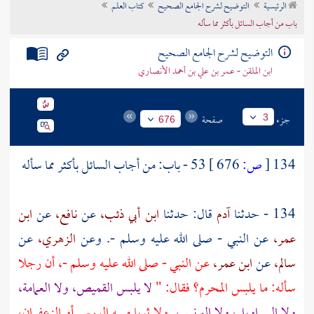
الرئيسية
التوضيح لشرح الجامع الصحيح
كتاب العلم
تراجم الأعلام
باب من أجاب السائل بأكثر مما سأله
التوضيح لشرح الجامع الصحيح
ابن الملقن - عمر بن علي بن أحمد الأنصاري
جزء
صفحة
3
676
134
[
ص:
676 ]
53 - باب: من أجاب السائل بأكثر مما سأله
134 - حدثنا
آدم
قال: حدثنا
ابن أبي ذئب،
عن
نافع،
عن
ابن
عمر،
عن النبي - صلى الله عليه وسلم -. وعن
الزهري،
عن
سالم،
عن
ابن عمر،
عن النبي - صلى الله عليه وسلم -، أن رجلا
سأله: ما يلبس المحرم؟ فقال: "
لا يلبس القميص، ولا العمامة،
ولا السراويل، ولا البرنس،
ولا ثوبا مسه الورس أو الزعفران،