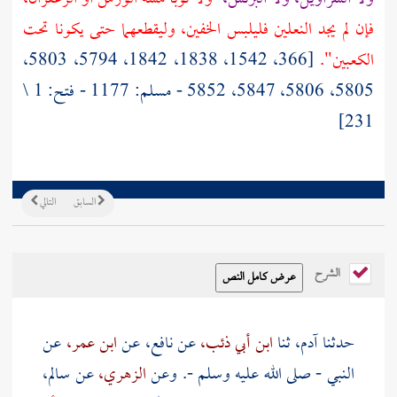
فإن لم يجد النعلين فليلبس الخفين، وليقطعهما حتى يكونا تحت
الكعبين".
[366، 1542، 1838، 1842، 5794، 5803،
5805، 5806، 5847، 5852 - مسلم: 1177 - فتح: 1 \
231]
السابق
التالي
الشرح
حدثنا
آدم،
ثنا
ابن أبي ذئب،
عن
نافع،
عن
ابن عمر،
عن
النبي - صلى الله عليه وسلم -. وعن
الزهري،
عن
سالم،