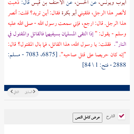
أيوب
ويونس،
عن
الحسن،
عن
الأحنف بن قيس
قال:
ذهبت
لأنصر هذا الرجل، فلقيني
أبو بكرة
فقال: أين تريد؟ قلت: أنصر
هذا الرجل. قال: ارجع، فإني سمعت رسول الله - صلى الله عليه
وسلم - يقول: "
إذا التقى المسلمان بسيفيهما فالقاتل والمقتول في
النار".
فقلت: يا رسول الله، هذا القاتل، فما بال المقتول؟ قال:
"إنه كان حريصا على قتل صاحبه".
[6875، 7083 - مسلم:
2888 - فتح: 1 \ 84]
السابق
التالي
الشرح