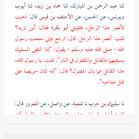
ثنا
عبد الرحمن بن المبارك،
ثنا
حماد بن زيد،
ثنا
أيوب
ويونس،
عن
الحسن،
عن
الأحنف بن قيس
قال:
ذهبت
لأنصر هذا الرجل، فلقيني
أبو بكرة
فقال: أين تريد؟
قلت: أنصر هذا الرجل. قال: ارجع فإني سمعت رسول
الله - صلى الله عليه وسلم - يقول: "إذا التقى المسلمان
بسيفيهما فالقاتل والمقتول في النار". قلت: يا رسول الله،
هذا القاتل فما بال المقتول؟ قال: "إنه كان حريصا على
قتل صاحبه".
نا
سليمان بن حرب
نا
شعبة،
عن
واصل،
عن
المعرور
قال:
لقيت
أبا ذر
بالربذة،
وعليه حلة، وعلى غلامه حلة، فسألته
عن ذلك، فقال: إني ساببت رجلا، فعيرته بأمه، فقال لي
النبي - صلى الله عليه وسلم -: "يا
أبا ذر
أعيرته بأمه؟ إنك