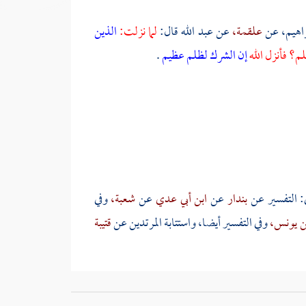
راهيم،
عن
علقمة،
عن
عبد الله
قال:
لما نزلت:
الذين
م؟ فأنزل الله
إن الشرك لظلم عظيم
.
: التفسير عن
بندار
عن
ابن أبي عدي
عن
شعبة،
وفي
ن يونس،
وفي التفسير أيضا، واستتابة المرتدين عن
قتيبة
سحاق،
وابن خشرم
عن
عيسى،
وعن
منجاب
عن
علي