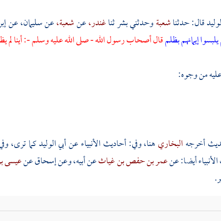
لوليد
قال: حدثنا
شعبة
وحدثني
بشر
ثنا
غندر،
عن
شعبة،
عن
سليمان،
عن
إب
م يلبسوا إيمانهم بظلم
قال أصحاب رسول الله - صلى الله عليه وسلم -: أينا لم يظل
عليه من وجوه:
حديث أخرجه
البخاري
هنا، وفي: أحاديث الأنبياء عن
أبي الوليد
كما ترى، وفي
لأنبياء أيضا: عن
عمر بن حفص بن غياث
عن أبيه، وعن
إسحاق
عن
عيسى ب
.
ورواه
مسلم
هنا عن
أبي بكر
عن
ابن إدريس،
وأبي معاوية،
ووكيع،
وعن
إ