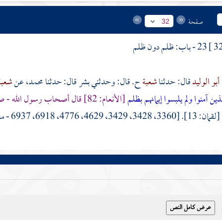
صفحة
32
23 - باب: ظلم دون ظلم
أبو الوليد
قال: حدثنا
شعبة
ح. قال: وحدثني
بشر
قال: حدثنا
محمد،
عن
شعبة
ذين آمنوا ولم يلبسوا إيمانهم بظلم
[الأنعام: 82] قال
أصحاب رسول الله - صل
[لقمان: 13]. [3360، 3428، 3429، 4629، 4776، 6918، 6937 - مسلم: 124 - فتح: 1 \ 87]