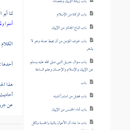
باب زيادة الإيمان ونقصانه
ثنا
أبو ا
باب الزكاة من الإسلام
آمنوا ول
باب اتباع الجنائز من الإيمان
باب خوف المؤمن من أن يحبط عمله وهو لا
الكلام 
يشعر
باب سؤال جبريل النبي صلى الله عليه وسلم
أحدها:
عن الإيمان والإسلام والإحسان وعلم الساعة
باب
هذا ال
أحاديث ا
باب فضل من استبرأ لدينه
عن
جرير
باب أداء الخمس من الإيمان
باب ما جاء أن الأعمال بالنية والحسبة ولكل
[
ص:
33 ]