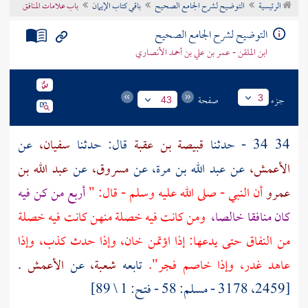
الرئيسية
التوضيح لشرح الجامع الصحيح
باقي كتاب الإيمان
باب علامات المنافق
تراجم الأعلام
التوضيح لشرح الجامع الصحيح
ابن الملقن - عمر بن علي بن أحمد الأنصاري
جزء
صفحة
3
43
34 34 - حدثنا
قبيصة بن عقبة
قال: حدثنا
سفيان،
عن
الأعمش،
عن
عبد الله بن مرة،
عن
مسروق،
عن
عبد الله بن
عمرو
أن النبي - صلى الله عليه وسلم - قال: "
أربع من كن فيه
كان منافقا خالصا،
ومن كانت فيه خصلة منهن كانت فيه خصلة
من النفاق حتى يدعها: إذا اؤتمن خان، وإذا حدث كذب، وإذا
عاهد غدر، وإذا خاصم فجر".
تابعه
شعبة،
عن
الأعمش
.
[2459، 3178 - مسلم: 58 - فتح: 1 \ 89]