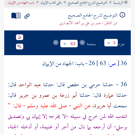
الرئيسية
التوضيح لشرح الجامع الصحيح
باقي كتاب الإيمان
باب الجهاد من الإيمان
تراجم الأعلام
التوضيح لشرح الجامع الصحيح
ابن الملقن - عمر بن علي بن أحمد الأنصاري
جزء
صفحة
3
63
36
[
ص:
63 ]
26 - باب: الجهاد من الإيمان
36 - حدثنا
حرمي بن حفص
قال: حدثنا
عبد الواحد
قال:
حدثنا
عمارة
قال: حدثنا
أبو زرعة بن عمرو بن جرير
قال:
سمعت
أبا هريرة،
عن النبي - صلى الله عليه وسلم - قال: "
انتدب الله لمن خرج في سبيله -لا يخرجه إلا إيمان بي وتصديق
برسلي- أن أرجعه بما نال من أجر أو غنيمة، أو أدخله الجنة،