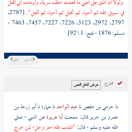
ولولا أن أشق على أمتي ما قعدت خلف سرية، ولوددت أني أقتل
في سبيل الله ثم أحيا، ثم أقتل ثم أحيا، ثم أقتل".
[2787،
2797، 2972، 3123، 7226، 7227، 7457، 7463 -
مسلم: 1876 - فتح: 1 \ 92]
السابق
التالي
الشرح
نا
حرمي بن حفص
نا
عبد الواحد
نا
عمارة
نا
أبو زرعة
بن
عمرو بن جرير
قال: سمعت
أبا هريرة
عن النبي - صلى
الله عليه وسلم - قال:
"انتدب الله -عز وجل- لمن خرج