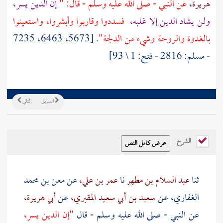
هريرة،
عن النبي - صلى الله عليه وسلم - قال: "
إن الدين يسر،
ولن يشاد الدين إلا غلبه،
فسددوا وقاربوا وأبشروا، واستعينوا
بالغدوة والروحة وشيء من الدلجة".
[5673، 6463، 7235
- مسلم: 2816 - فتح: 1 \ 93]
السابق
التالي
الشرح
ثنا
عبد السلام بن مطهر
نا
عمر بن علي،
عن
معن بن محمد
الغفاري،
عن
سعيد بن أبي سعيد المقبري،
عن
أبي هريرة،
عن النبي - صلى الله عليه وسلم - قال
"إن الدين يسر،