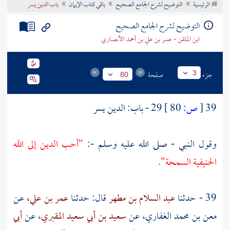
الرئيسية
التوضيح لشرح الجامع الصحيح
باقي كتاب الإيمان
باب الدين يسر
تراجم الأعلام
التوضيح لشرح الجامع الصحيح
ابن الملقن - عمر بن علي بن أحمد الأنصاري
جزء
صفحة
3
80
39
[
ص:
80 ]
29 - باب: الدين يسر
وقول النبي - صلى الله عليه وسلم -:
"أحب الدين إلى الله
الحنيفية السمحة".
39 - حدثنا
عبد السلام بن مطهر
قال: حدثنا
عمر بن علي،
عن
معن بن محمد الغفاري،
عن
سعيد بن أبي سعيد المقبري،
عن
أبي