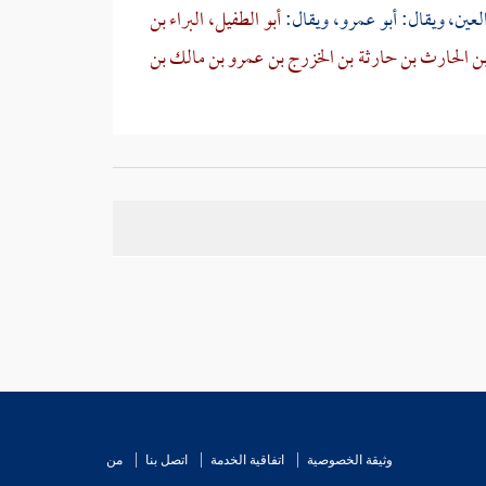
لعين، ويقال:
أبو عمرو،
ويقال:
أبو الطفيل، البراء بن
بن الحارث بن حارثة بن الخزرج بن عمرو بن مالك بن
قا على اثنين وعشرين وانفرد
البخاري
بخمسة عشر
ول الله - صلى الله عليه وسلم - حتى قرأت:
سبح اسم
عليه وسلم - خمس عشرة غزوة، وقيل: ثماني عشرة ما رأيته
وثيقة الخصوصية
اتفاقية الخدمة
اتصل بنا
من