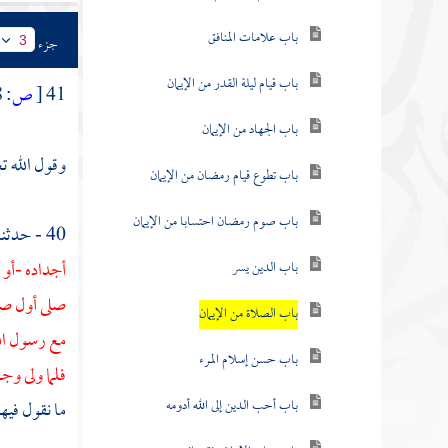
باب علامات المنافق
جزء
3
باب قيام ليلة القدر من الإيمان
41
[
ص:
88 ]
باب الجهاد من الإيمان
وقول الله تع
باب تطوع قيام رمضان من الإيمان
باب صوم رمضان احتسابا من الإيمان
40 - حدثنا
أجداده -أو 
باب الدين يسر
صلى أول صل
باب الصلاة من الإيمان
مع رسول الل
باب حسن إسلام المرء
فلما ولى وج
باب أحب الدين إلى الله أدومه
ما نقول فيهم