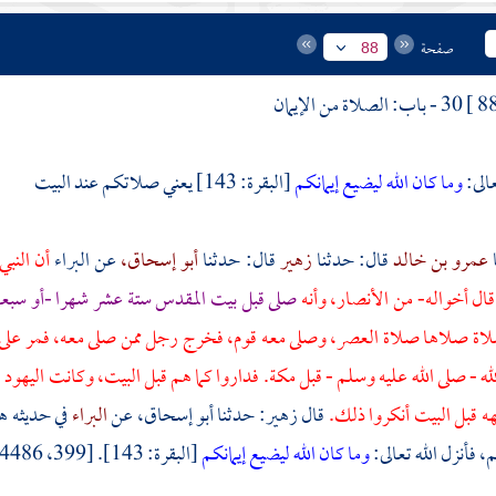
صفحة
88
30 - باب: الصلاة من الإيمان
الى:
وما كان الله ليضيع إيمانكم
[البقرة: 143] يعني صلاتكم عند
البيت
عمرو بن خالد
قال: حدثنا
زهير
قال: حدثنا
أبو إسحاق،
عن البراء
أن النبي
قال أخواله- من
الأنصار،
وأنه
صلى قبل
بيت المقدس
ستة عشر شهرا -أو سبع
اة صلاها صلاة العصر، وصلى معه قوم، فخرج رجل ممن صلى معه، فمر على 
ه - صلى الله عليه وسلم - قبل
مكة.
فداروا كما هم قبل
البيت،
وكانت
اليهود
ق
هه قبل
البيت
أنكروا ذلك.
قال
زهير:
حدثنا
أبو إسحاق،
عن
البراء
في حديثه ه
، فأنزل الله تعالى:
وما كان الله ليضيع إيمانكم
[البقرة: 143]. [399، 4486، 4492، 7252 - مسلم: 525 - فتح: 1 \ 95]