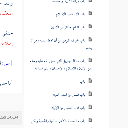
باب زيادة الإيمان ونقصانه
وسلم - 
ضعف، وال
باب الزكاة من الإسلام
باب اتباع الجنائز من الإيمان
حدثني
إ
باب خوف المؤمن من أن يحبط عمله وهو لا
إسلامه 
يشعر
باب سؤال جبريل النبي صلى الله عليه وسلم
[
ص:
104 ]
عن الإيمان والإسلام والإحسان وعلم الساعة
باب
أما حد
باب فضل من استبرأ لدينه
الأول:
باب أداء الخمس من الإيمان
الخدمات العلم
باب ما جاء أن الأعمال بالنية والحسبة ولكل
هذا الحد