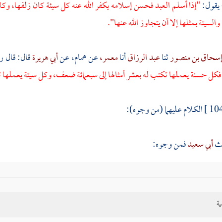
يقول:
"إذا أسلم العبد فحسن إسلامه يكفر الله عنه كل سيئة كان زلفها، وكا
سيئة بمثلها إلا أن يتجاوز الله عنها".
سحاق بن منصور
ثنا
عبد الرزاق
أنا
معمر،
عن
همام،
عن
أبي هريرة
قال: قال ر
فكل حسنة يعملها تكتب له بعشر أمثالها إلى سبعمائة ضعف، وكل سيئة يعملها ت
الكلام عليهما (من وجوه):
يث
أبي سعيد
فمن وجوه:
ية
يث أخرجه هنا معلقا فإن بينه وبين
مالك
واسطة; لأنه لم يسمع منه، وقد وصله