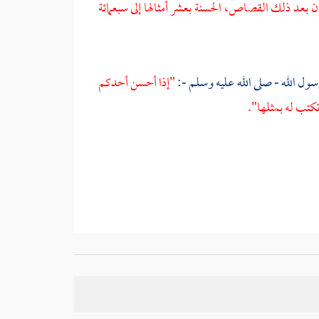
ن بعد ذلك القصاص، الحسنة بعشر أمثالها إلى سبعمائة
سول الله - صلى الله عليه وسلم -:
"إذا أحسن أحدكم
كتب له بمثلها".
أبو ذر الهروي
في بعض النسخ.