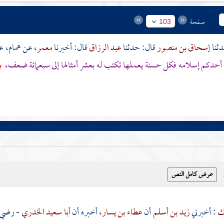
صفحة
103
إسحاق بن منصور
قال: حدثنا
عبد الرزاق
قال: أخبرنا
معمر،
عن
همام،
ع
أحدكم إسلامه فكل حسنة يعملها تكتب له بعشر أمثالها إلى سبعمائة ضعف،
و
ك
: أخبرني
زيد بن أسلم
أن
عطاء بن يسار،
أخبره أن
أبا سعيد الخدري
- رضي ا