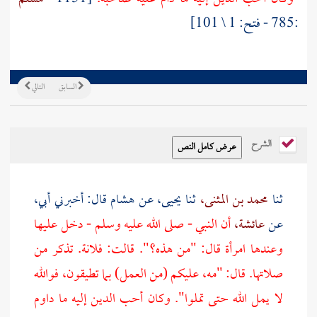
:785 - فتح: 1 \ 101]
السابق
التالي
الشرح
ثنا
محمد بن المثنى،
ثنا
يحيى،
عن
هشام
قال: أخبرني أبي،
عن
عائشة،
أن النبي - صلى الله عليه وسلم - دخل عليها
وعندها امرأة قال: "من هذه؟". قالت: فلانة. تذكر من
صلاتها. قال: "مه، عليكم (من العمل) بما تطيقون، فوالله
لا يمل الله حتى تملوا". وكان أحب الدين إليه ما داوم