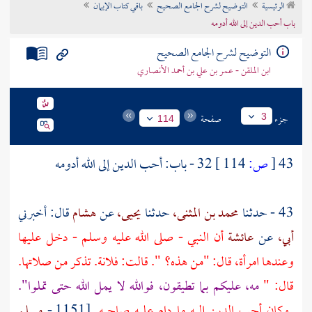
الرئيسية
التوضيح لشرح الجامع الصحيح
باقي كتاب الإيمان
تراجم الأعلام
باب أحب الدين إلى الله أدومه
التوضيح لشرح الجامع الصحيح
ابن الملقن - عمر بن علي بن أحمد الأنصاري
جزء
صفحة
3
114
43
[
ص:
114 ]
32 - باب: أحب الدين إلى الله أدومه
43 - حدثنا
محمد بن المثنى،
حدثنا
يحيى،
عن
هشام
قال: أخبرني
أبي،
عن
عائشة
أن النبي - صلى الله عليه وسلم - دخل عليها
وعندها امرأة، قال: "من هذه؟ ". قالت: فلانة. تذكر من صلاتها.
قال: "
مه، عليكم بما تطيقون، فوالله لا يمل الله حتى تملوا".
وكان أحب الدين إليه ما دام عليه صاحبه.
[1151 -
مسلم