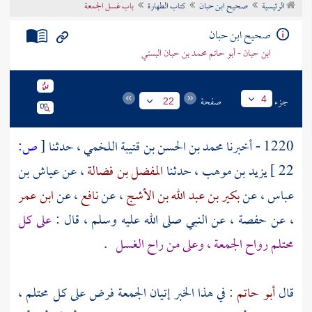
الرئيسية
صحيح ابن حبان
كتاب الطهارة
باب غسل الجمعة
تراجم الأعلام
صحيح ابن حبان
ابن حبان - أبو حاتم محمد بن حبان البستي
جزء
صفحة
4
22
1220 - أخبرنا
محمد بن الحسن بن قتيبة اللخمي ،
حدثنا
[
ص:
22 ]
يزيد بن موهب
، حدثنا
المفضل بن فضالة
، عن
عياش بن
عباس
، عن
بكير بن عبد الله بن الأشج
، عن
نافع
، عن
ابن عمر
، عن
حفصة
، عن النبي صلى الله عليه وسلم ، قال :
على كل
محتلم رواح الجمعة ، وعلى من راح الغسل
.
قال
أبو حاتم
: في هذا الخبر إتيان الجمعة فرض على كل محتلم ،