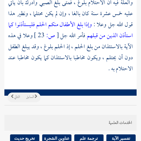
والعلة فيه أن الاحتلام بلوغ ، فمتى بلغ الصبي وأدرك بأن يأتي
عليه خمس عشرة سنة كان بالغا ، وإن لم يكن محتلما ، ونظير هذا
قول الله جل وعلا :
وإذا بلغ الأطفال منكم الحلم فليستأذنوا كما
استأذن الذين من قبلهم
فأمر الله جل
[
ص:
23 ]
وعلا في هذه
الآية بالاستئذان من بلغ الحلم ، إذ الحلم بلوغ ، وقد يبلغ الطفل
دون أن يحتلم ، ويكون مخاطبا بالاستئذان كما يكون مخاطبا عند
الاحتلام به .
السابق
التالي
الخدمات العلمية
تفسير الآية
ترجمة علم
عناوين الشجرة
تخريج حديث