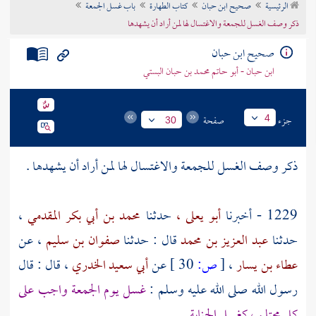
الرئيسية
صحيح ابن حبان
كتاب الطهارة
باب غسل الجمعة
تراجم الأعلام
ذكر وصف الغسل للجمعة والاغتسال لها لمن أراد أن يشهدها
صحيح ابن حبان
ابن حبان - أبو حاتم محمد بن حبان البستي
جزء
صفحة
4
30
ذكر وصف الغسل للجمعة والاغتسال لها لمن أراد أن يشهدها .
1229 - أخبرنا
أبو يعلى ،
حدثنا
محمد بن أبي بكر المقدمي
،
حدثنا
عبد العزيز بن محمد
قال : حدثنا
صفوان بن سليم
، عن
عطاء بن يسار
،
[
ص:
30 ]
عن
أبي سعيد الخدري
، قال : قال
رسول الله صلى الله عليه وسلم :
غسل يوم الجمعة واجب على
كل محتلم ، كغسل الجنابة
.