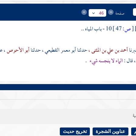
صفحة
46
[
ص:
47 ]
10 - باب المياه ..
أحمد بن علي بن المثنى ،
حدثنا
أبو معمر القطيعي
، حدثنا
أبو الأحوص
، ع
 قال :
الماء لا ينجسه شيء
.
ية
عناوين الشجرة
تخريج حديث