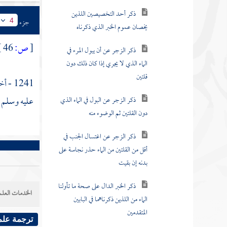
ذكر الزجر عن أن يبول المرء في
الماء الذي لا يجري إذا كان ذلك دون
جزء
4
قلتين
[
ص:
46 ]
ذكر الزجر عن البول في الماء الذي
دون القلتين ثم الوضوء منه
1241 - أخبرنا
ذكر الزجر عن اغتسال الجنب في
عليه وسلم ،
أقل من القلتين من الماء حذر نجاسة على
بدنه إن بقيت
ذكر الخبر الدال على صحة ما تأولنا
الماء من اللذين ذكرناهما في البابين
المتقدمين
الخدمات العلم
ذكر الزجر عن أن يبول المرء في
الماء الذي دون القلتين ومن نيته
الاغتسال منه بعده
ترجمة علم