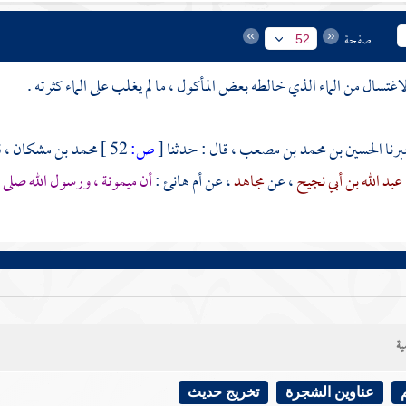
صفحة
52
اغتسال من الماء الذي خالطه بعض المأكول ، ما لم يغلب على الماء كثرته .
الحسين بن محمد بن مصعب ،
قال : حدثنا
[
ص:
52 ]
محمد بن مشكان ،
ق
عبد الله بن أبي نجيح
، عن
مجاهد
، عن
أم هانئ
:
أن
ميمونة
، ورسول الله صلى ا
ية
عناوين الشجرة
تخريج حديث