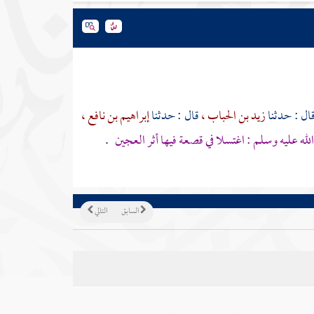
ال : حدثنا
زيد بن الحباب ،
قال : حدثنا
إبراهيم بن نافع ،
لله عليه وسلم : اغتسلا في قصعة فيها أثر العجين
.
السابق
التالي