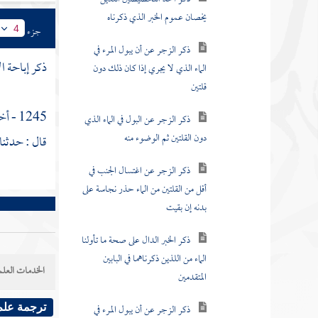
ذكر الزجر عن أن يبول المرء في
الماء الذي لا يجري إذا كان ذلك دون
جزء
4
قلتين
ذكر إباحة ال
ذكر الزجر عن البول في الماء الذي
دون القلتين ثم الوضوء منه
1245 - أخبرنا
ذكر الزجر عن اغتسال الجنب في
قال : حدثنا
أقل من القلتين من الماء حذر نجاسة على
بدنه إن بقيت
ذكر الخبر الدال على صحة ما تأولنا
الماء من اللذين ذكرناهما في البابين
المتقدمين
ذكر الزجر عن أن يبول المرء في
الخدمات العلم
الماء الذي دون القلتين ومن نيته
الاغتسال منه بعده
ترجمة علم