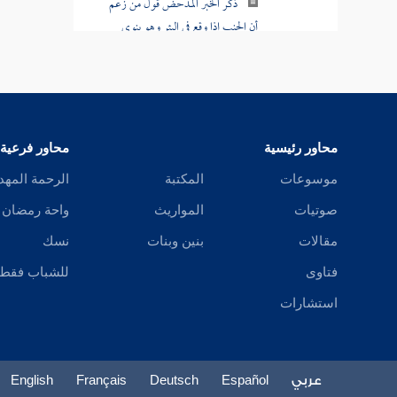
باب الوضوء بفضل وضوء المرأة
باب الماء المستعمل
باب الأوعية
محاور رئيسية
محاور فرعية
باب جلود الميتة
موسوعات
المكتبة
الرحمة المهد
باب الأسآر
صوتيات
المواريث
واحة رمضان
باب التيمم
مقالات
بنين وبنات
نسك
فتاوى
للشباب فقط
باب المسح على الخفين وغيرهما
استشارات
باب الحيض والاستحاضة
باب النجاسة وتطهيرها
عربي
Español
Deutsch
Français
English