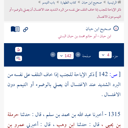
الرئيسية
صحيح ابن حبان
كتاب الطهارة
باب التيمم
تراجم الأعلام
ذكر الإباحة للجنب إذا خاف التلف على نفسه من البرد الشديد عند الاغتسال أن يصلي بالوضوء أو
التيمم دون الاغتسال
صحيح ابن حبان
ابن حبان - أبو حاتم محمد بن حبان البستي
جزء
صفحة
4
142
[
ص:
142 ]
ذكر الإباحة للجنب إذا خاف التلف على نفسه من
البرد الشديد عند الاغتسال أن يصلي بالوضوء أو التيمم دون
الاغتسال .
1315 - أخبرنا
عبد الله بن محمد بن سلم ،
قال : حدثنا
حرملة
بن يحيى ،
قال : حدثنا
ابن وهب
، قال : أخبرني
عمرو بن