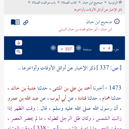
الرئيسية
صحيح ابن حبان
كتاب الصلاة
باب مواقيت الصلاة
تراجم الأعلام
ذكر الإخبار عن أوائل الأوقات وأواخرها
صحيح ابن حبان
ابن حبان - أبو حاتم محمد بن حبان البستي
جزء
صفحة
4
337
[
ص:
337 ]
ذكر الإخبار عن أوائل الأوقات وأواخرها ..
1473 - أخبرنا
أحمد بن علي بن المثنى ،
حدثنا
هدبة بن خالد
،
حدثنا
همام
، حدثنا
قتادة ،
عن
أبي أيوب
، عن
عبد الله بن عمرو
، أن رسول الله صلى الله عليه وسلم ، قال :
وقت الظهر إذا
زالت الشمس ، وكان ظل الرجل كطوله ، ما لم يحضر العصر ،
ووقت العصر ما لم تصفر الشمس ،
[
ص:
338 ]
ووقت العشاء