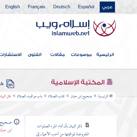
عربي
Español
Deutsch
Français
English
باب مواقيت الصلاة
ذكر وصف أوقات الصلوات
المفروضات
ذكر الإخبار عن أوائل الأوقات
وأواخرها
الرئيسية
موسوعات
مقالات
الفتوى
الاستشارات
ذكر البيان بأن أداء المرء الصلوات
لميقاتها من أفضل الأعمال
المكتبة الإسلامية
كتب
ذكر البيان بأن قوله صلى الله عليه
وسلم الصلاة لميقاتها أراد به في أول
الرئيسية
صحيح ابن حبان
كتاب الصلاة
باب مواقيت الصلاة
ذكر البيا
الوقت
ذكر البيان بأن أداء المرء الصلوات
صحيح ا
المفروضة لمواقيتها من أحب الأعمال إلى
ابن حبان
الله جل وعلا