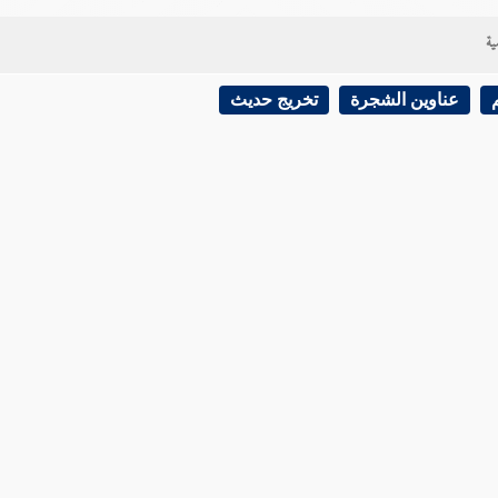
ية
عناوين الشجرة
تخريج حديث