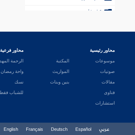
كتاب الحدود
كتاب السير
كتاب اللقطة
محاور رئيسية
محاور فرعية
كتاب الوقف
موسوعات
المكتبة
الرحمة المهد
كتاب البيوع
صوتيات
المواريث
واحة رمضان
كتاب الحجر
مقالات
بنين وبنات
نسك
كتاب الكفالة
فتاوى
للشباب فقط
استشارات
كتاب القضاء
كتاب الشهادات
عربي
Español
Deutsch
Français
English