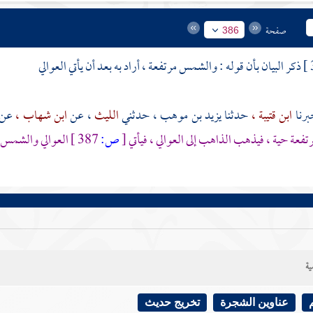
صفحة
386
ذكر البيان بأن قوله : والشمس مرتفعة ، أراد به بعد أن يأتي العوالي
ابن قتيبة ،
حدثنا
يزيد بن موهب
، حدثني
الليث
، عن
ابن شهاب ،
عن
فعة حية ، فيذهب الذاهب إلى
العوالي
، فيأتي
[
ص:
387 ]
العوالي
والشمس م
ية
عناوين الشجرة
تخريج حديث