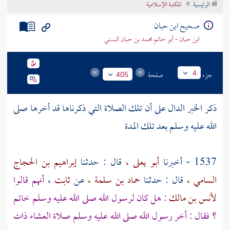
الرئيسية
المكتبة الإسلامية
تراجم الأعلام
صحيح ابن حبان
ابن حبان - أبو حاتم محمد بن حبان البستي
جزء
صفحة
4
405
ذكر الخبر الدال على أن تلك الصلاة التي ذكرناها قد أخرها صلى
الله عليه وسلم بعد تلك المدة
1537 - أخبرنا
أبو يعلى ،
قال : حدثنا
إبراهيم بن الحجاج
السامي ،
قال : حدثنا
حماد بن سلمة ،
عن
ثابت
،
أنهم قالوا
لأنس بن مالك
: هل كان لرسول الله صلى الله عليه وسلم خاتم
؟ فقال : أخر رسول الله صلى الله عليه وسلم صلاة العشاء ذات