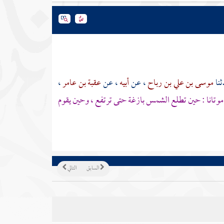
ثنا
موسى بن علي بن رباح
، عن
أبيه
، عن
عقبة بن عامر
،
 موتانا : حين تطلع الشمس بازغة حتى ترتفع ، وحين يقوم
السابق
التالي