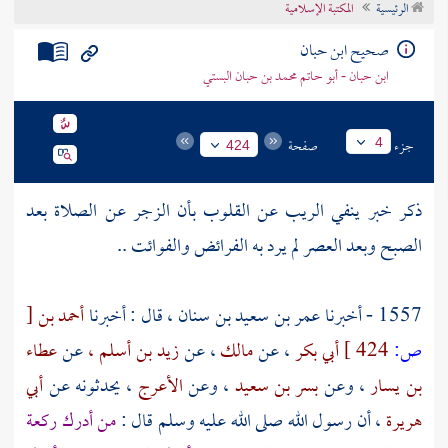
الرئيسية
المكتبة الإسلامية
تراجم الأعلام
صحيح ابن حبان
ابن حبان - أبو حاتم محمد بن حبان البستي
جزء
صفحة
4
424
ذكر خبر ينفي الريب عن القلوب بأن الزجر عن الصلاة بعد
الصبح وبعد العصر لم يرد به الفرائض والفوائت ..
1557 - أخبرنا
عمر بن سعيد بن سنان ،
قال : أخبرنا
أحمد بن
[
ص:
424 ]
أبي بكر
، عن
مالك
، عن
زيد بن أسلم ،
عن
عطاء
بن يسار
، وعن
بسر بن سعيد
، وعن
الأعرج
، يحدثونه عن
أبي
هريرة
، أن رسول الله صلى الله عليه وسلم قال :
من أدرك ركعة