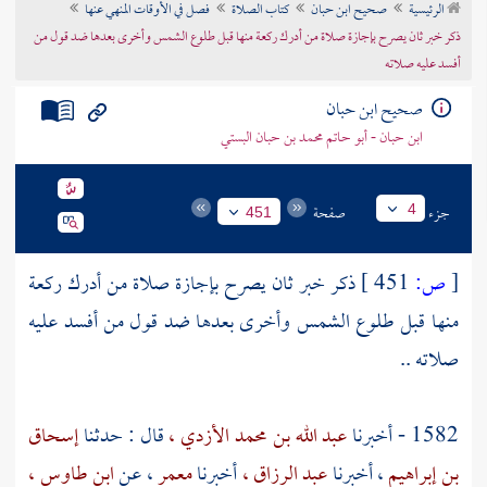
الرئيسية
صحيح ابن حبان
كتاب الصلاة
فصل في الأوقات المنهي عنها
تراجم الأعلام
ذكر خبر ثان يصرح بإجازة صلاة من أدرك ركعة منها قبل طلوع الشمس وأخرى بعدها ضد قول من
أفسد عليه صلاته
صحيح ابن حبان
ابن حبان - أبو حاتم محمد بن حبان البستي
جزء
صفحة
4
451
[
ص:
451 ]
ذكر خبر ثان يصرح بإجازة صلاة من أدرك ركعة
منها قبل طلوع الشمس وأخرى بعدها ضد قول من أفسد عليه
صلاته ..
1582 - أخبرنا
عبد الله بن محمد الأزدي ،
قال : حدثنا
إسحاق
بن إبراهيم
، أخبرنا
عبد الرزاق ،
أخبرنا
معمر
، عن
ابن طاوس ،