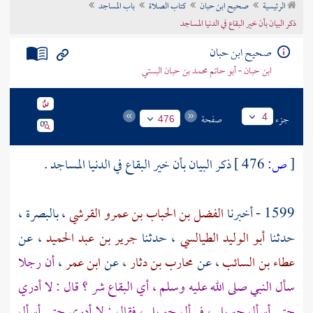
الرئيسية
صحيح ابن حبان
كتاب الصلاة
باب المساجد
تراجم الأعلام
ذكر البيان بأن خير البقاع في الدنيا المساجد
صحيح ابن حبان
ابن حبان - أبو حاتم محمد بن حبان البستي
جزء
صفحة
4
476
[
ص:
476 ]
ذكر البيان بأن خير البقاع في الدنيا المساجد .
1599 - أخبرنا
الفضل بن الحباب بن عمرو القرشي
،
بالبصرة ،
حدثنا
أبو الوليد الطيالسي
، حدثنا
جرير بن عبد الحميد
، عن
عطاء بن السائب
، عن
محارب بن دثار
، عن
ابن عمر
،
أن رجلا
سأل النبي صلى الله عليه وسلم ، أي البقاع شر ؟ قال : لا أدري
حتى أسأل
جبريل
، فسأل
جبريل
، فقال : لا أدري حتى أسأل