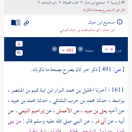
الرئيسية
صحيح ابن حبان
كتاب الصلاة
باب المساجد
تراجم الأعلام
ذكر خبر ثان يصرح بصحة ما ذكرناه
صحيح ابن حبان
ابن حبان - أبو حاتم محمد بن حبان البستي
جزء
صفحة
4
491
[
ص:
491 ]
ذكر خبر ثان يصرح بصحة ما ذكرناه .
1611 - أخبرنا
الخليل بن محمد البزار ابن ابنة تميم بن المنتصر
،
بواسط ،
حدثنا
محمد بن حرب النشائي
، حدثنا
محمد بن عبيد
،
عن أخيه
يعلى بن عبيد
، عن
الأعمش
، عن
إبراهيم التيمي
، عن
أبيه
، عن
أبي ذر
، عن النبي صلى الله عليه وسلم قال :
من بنى
لله مسجدا ولو كمفحص قطاة بنى الله له بيتا في الجنة
.