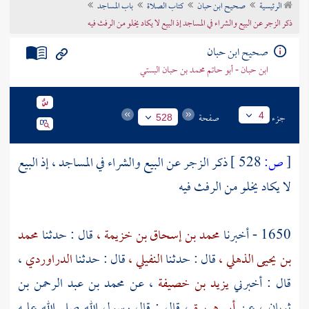
الرئيسية
صحيح ابن حبان
كتاب الصلاة
باب المساجد
تراجم الأعلام
ذكر الزجر عن البيع والشراء في المساجد إذ البيع لا يكاد يخلو من الرفث فيه
صحيح ابن حبان
ابن حبان - أبو حاتم محمد بن حبان البستي
جزء
صفحة
4
528
[
ص:
528 ]
ذكر الزجر عن البيع والشراء في المساجد ، إذ البيع
لا يكاد يخلو من الرفث فيه
1650 - أخبرنا
محمد بن إسحاق بن خزيمة ،
قال : حدثنا
محمد
بن يحيى الذهلي ،
قال : حدثنا
النفيلي ،
قال : حدثنا
الدراوردي
،
قال : أخبرني
يزيد بن خصيفة
، عن
محمد بن عبد الرحمن بن
ثوبان
، عن
أبي هريرة
، قال : قال رسول الله صلى الله عليه