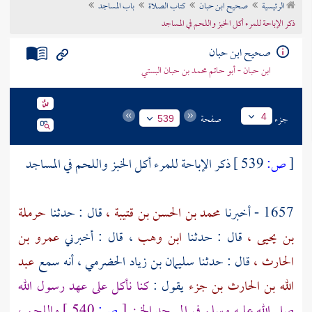
الرئيسية
صحيح ابن حبان
كتاب الصلاة
باب المساجد
تراجم الأعلام
ذكر الإباحة للمرء أكل الخبز واللحم في المساجد
صحيح ابن حبان
ابن حبان - أبو حاتم محمد بن حبان البستي
جزء
صفحة
4
539
[
ص:
539 ]
ذكر الإباحة للمرء أكل الخبز واللحم في المساجد
1657 - أخبرنا
محمد بن الحسن بن قتيبة ،
قال : حدثنا
حرملة
بن يحيى ،
قال : حدثنا
ابن وهب
، قال : أخبرني
عمرو بن
الحارث ،
قال : حدثنا
سليمان بن زياد الحضرمي
، أنه سمع
عبد
الله بن الحارث بن جزء
يقول :
كنا نأكل على عهد رسول الله
صلى الله عليه وسلم في المسجد الخبز
[
ص:
540 ]
واللحم ،