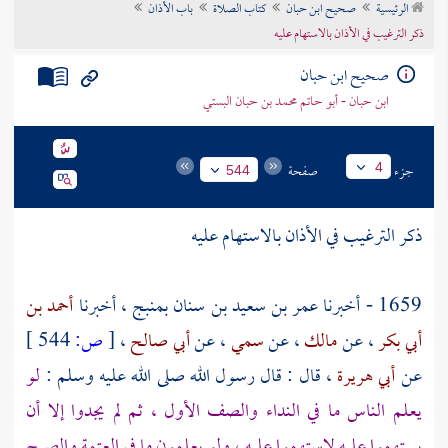
الرئيسية
صحيح ابن حبان
كتاب الصلاة
باب الأذان
تراجم الأعلام
ذكر الترغيب في الأذان بالاستهام عليه
صحيح ابن حبان
ابن حبان - أبو حاتم محمد بن حبان البستي
جزء
صفحة
4
544
ذكر الترغيب في الأذان بالاستهام عليه
1659 - أخبرنا
عمر بن سعيد بن سنان
بمنبج ،
أخبرنا
أحمد بن
أبي بكر
، عن
مالك
، عن
سمي
، عن
أبي صالح
،
[
ص:
544 ]
عن
أبي هريرة
، قال : قال رسول الله صلى الله عليه وسلم :
لو
يعلم الناس ما في النداء والصف الأول ، ثم لم يجدوا إلا أن
يستهموا عليه لاستهموا عليه ، ولو يعلمون ما في العتمة والصبح