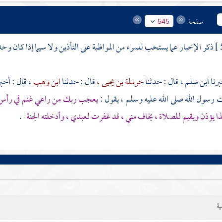
صفحة
545
ذكر الإخبار عما يستحب للمرء من المواظبة على التأذين ولا سيما إذا كان وحد
ابن سلم ،
قال : حدثنا
حرملة بن يحيى ،
قال : حدثنا
ابن وهب
، قال : أخب
رسول الله صلى الله عليه وسلم ، يقول :
يعجب ربك من راعي غنم في رأس ال
ا يؤذن ويقيم للصلاة ، يخاف مني ، قد غفرت لعبدي ، وأدخلته الجنة
.
ية