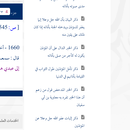
ذكر البيان بأن الله جل وعلا إنما
يغفر للمؤذن ويدخله الجنة بأذانه إذا كان
جزء
4
ذلك على يقين منه
[
ص:
545 ]
ذكر الخبر الدال على أن المؤذن
يكون له كأجر من صلى بأذانه
1660 - أخبرنا
ذكر تأمل المؤذنين طول الثواب في
قال : سمعت 
القيامة بأذانهم في الدنيا
إلى عبدي هذ
ذكر الخبر المدحض قول من زعم
أن هذا الخبر تفرد به معاوية بن أبي
سفيان
ذكر إثبات عفو الله جل وعلا عن
المؤذنين
الخدمات العلم
ذكر إثبات الغفران للمؤذن بأذانه