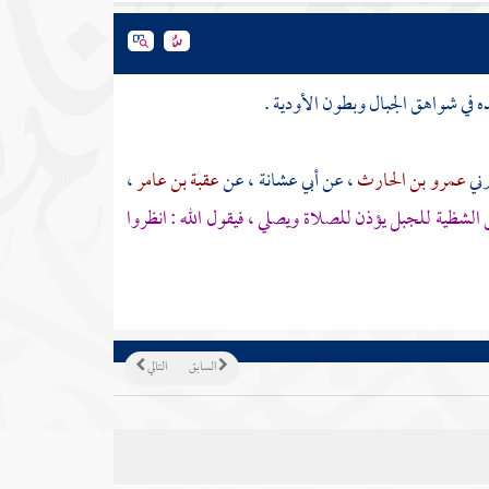
ه في شواهق الجبال وبطون الأودية .
رني
عمرو بن الحارث
، عن
أبي عشانة ،
عن
عقبة بن عامر
،
شظية للجبل يؤذن للصلاة ويصلي ، فيقول الله : انظروا
السابق
التالي