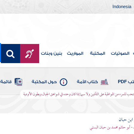
Indonesia
الصوتيات
المكتبة
المواريث
بنين وبنات
 PDF
كتاب الأمة
حول المكتبة
قائمة 
ستحب للمرء من المواظبة على التأذين ولا سيما إذا كان وحده في شواهق الجبال وبطون الأودية
بن حبان
 - أبو حاتم محمد بن حبان البستي