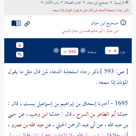
الرئيسية
صحيح ابن حبان
كتاب الصلاة
باب الأذان
تراجم الأعلام
ذكر رجاء استجابة الدعاء لمن قال مثل ما يقول المؤذن إذا سمعه
صحيح ابن حبان
ابن حبان - أبو حاتم محمد بن حبان البستي
جزء
صفحة
4
593
[
ص:
593 ]
ذكر رجاء استجابة الدعاء لمن قال مثل ما يقول
المؤذن إذا سمعه .
1695 - أخبرنا
إسحاق بن إبراهيم بن إسماعيل
ببست ،
قال :
حدثنا
أبو الطاهر بن السرح ،
قال : حدثنا
ابن وهب
، عن
حيي
بن عبد الله
، عن
أبي عبد الرحمن الحبلي
، عن
عبد الله بن عمرو
،
أن رجلا قال : يا رسول الله ، إن المؤذنين يفضلوننا ، فقال رسول