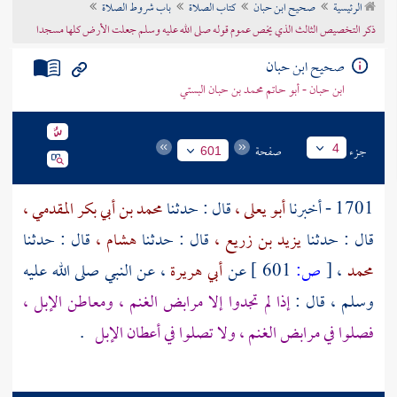
الرئيسية
صحيح ابن حبان
كتاب الصلاة
باب شروط الصلاة
تراجم الأعلام
ذكر التخصيص الثالث الذي يخص عموم قوله صلى الله عليه وسلم جعلت الأرض كلها مسجدا
صحيح ابن حبان
ابن حبان - أبو حاتم محمد بن حبان البستي
جزء
صفحة
4
601
1701 - أخبرنا
أبو يعلى ،
قال : حدثنا
محمد بن أبي بكر المقدمي ،
قال : حدثنا
يزيد بن زريع ،
قال : حدثنا
هشام ،
قال : حدثنا
محمد
،
[
ص:
601 ]
عن
أبي هريرة
، عن النبي صلى الله عليه
وسلم ، قال :
إذا لم تجدوا إلا مرابض الغنم ، ومعاطن الإبل ،
فصلوا في مرابض الغنم ، ولا تصلوا في أعطان الإبل
.