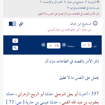
الرئيسية
صحيح ابن حبان
كتاب البر والإحسان
تراجم الأعلام
باب ما جاء في الطاعات وثوابها
ذكر الأمر بالقصد في الطاعات دون أن يحمل على النفس ما لا تطيق
صحيح ابن حبان
ابن حبان - أبو حاتم محمد بن حبان البستي
جزء
صفحة
2
73
ذكر الأمر بالقصد في الطاعات دون أن
يحمل على النفس ما لا تطيق
357 - أخبرنا
أبو يعلى الموصلي
حدثنا
أبو الربيع الزهراني
، حدثنا
يعقوب بن عبد الله القمي
، حدثنا
عيسى بن جارية
[
ص:
73 ]