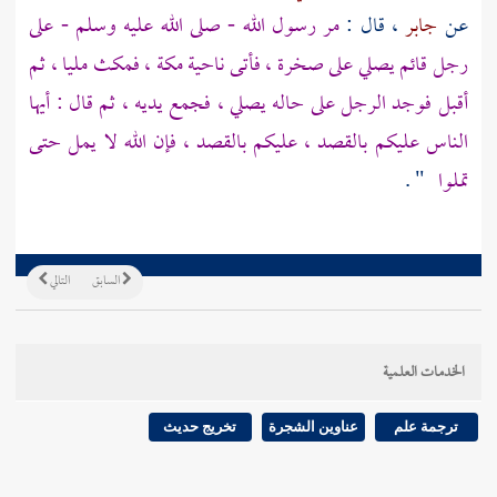
عن
جابر
، قال :
مر رسول الله - صلى الله عليه وسلم - على
رجل قائم يصلي على صخرة ، فأتى ناحية
مكة
، فمكث مليا ، ثم
أقبل فوجد الرجل على حاله يصلي ، فجمع يديه ، ثم قال : أيها
الناس عليكم بالقصد ، عليكم بالقصد ، فإن الله لا يمل حتى
تملوا
" .
السابق
التالي
الخدمات العلمية
ترجمة علم
عناوين الشجرة
تخريج حديث