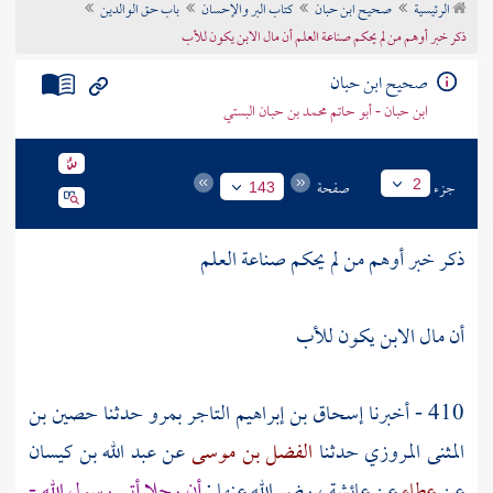
الرئيسية
صحيح ابن حبان
كتاب البر والإحسان
باب حق الوالدين
تراجم الأعلام
ذكر خبر أوهم من لم يحكم صناعة العلم أن مال الابن يكون للأب
صحيح ابن حبان
ابن حبان - أبو حاتم محمد بن حبان البستي
جزء
صفحة
2
143
ذكر خبر أوهم من لم يحكم صناعة العلم
أن مال الابن يكون للأب
410 - أخبرنا
إسحاق بن إبراهيم التاجر
بمرو
حدثنا
حصين بن
المثنى المروزي
حدثنا
الفضل بن موسى
عن
عبد الله بن كيسان
عن
عطاء
عن
عائشة
، رضي الله عنها :
أن رجلا أتى رسول الله -