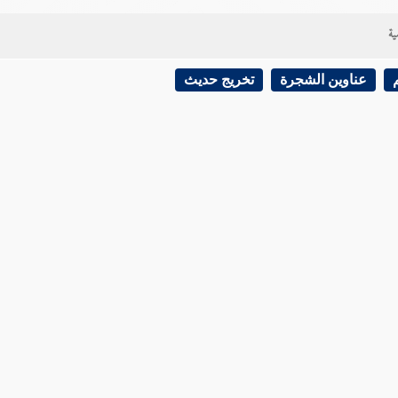
ية
عناوين الشجرة
تخريج حديث