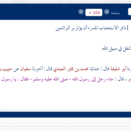
صفحة
164
ذكر الاستحباب للمرء أن يؤثر بر الوالدين
لنفل في سبيل الله
أبو خليفة
قال : حدثنا
محمد بن كثير العبدي
قال : أخبرنا
سفيان
عن
حبيب بن
رو
، قال :
جاء رجل إلى رسول الله - صلى الله عليه وسلم - فقال : يا رسول ال