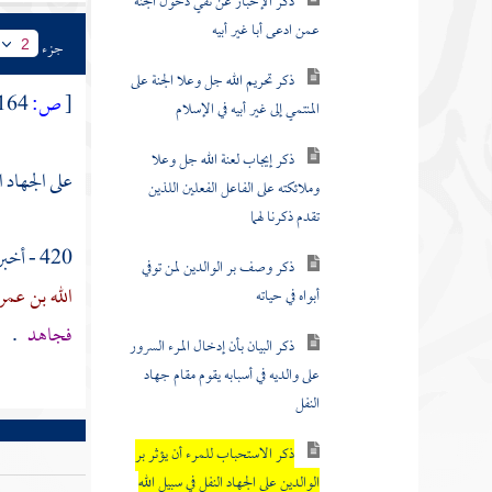
ذكر تحريم الله جل وعلا الجنة على
جزء
2
المنتمي إلى غير أبيه في الإسلام
[
ص:
164 ]
ذكر إيجاب لعنة الله جل وعلا
وملائكته على الفاعل الفعلين اللذين
تقدم ذكرنا لهما
على الجهاد ا
ذكر وصف بر الوالدين لمن توفي
420 - أخبرنا
أبواه في حياته
الله بن عم
ذكر البيان بأن إدخال المرء السرور
فجاهد
.
على والديه في أسبابه يقوم مقام جهاد
النفل
ذكر الاستحباب للمرء أن يؤثر بر
الوالدين على الجهاد النفل في سبيل الله