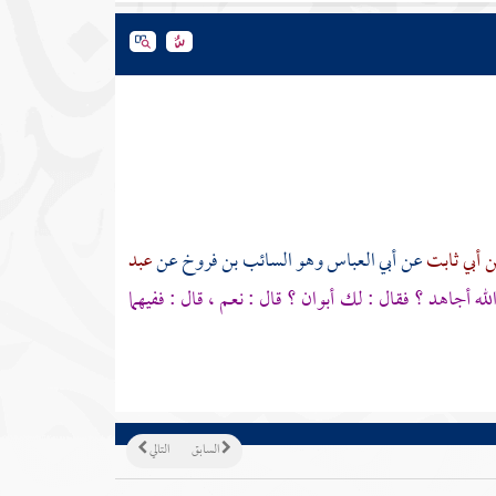
 أبي ثابت
عن
أبي العباس وهو السائب بن فروخ
عن
عبد
له أجاهد ؟ فقال : لك أبوان ؟ قال : نعم ، قال : ففيهما
السابق
التالي