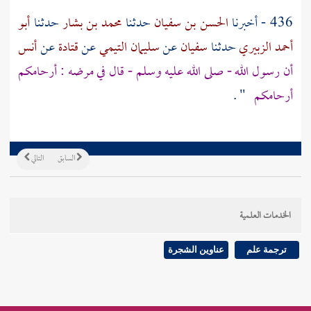
436 - أخبرنا
الحسن بن سفيان
حدثنا
محمد بن بشار
حدثنا
أبو
أحمد الزبيري
حدثنا
سفيان
عن
سليمان التيمي
عن
قتادة
عن
أنس
أن رسول الله - صلى الله عليه وسلم - قال في مرضه : أرحامكم
أرحامكم
" .
السابق
التالي
الخدمات العلمية
ترجمة علم
عناوين الشجرة