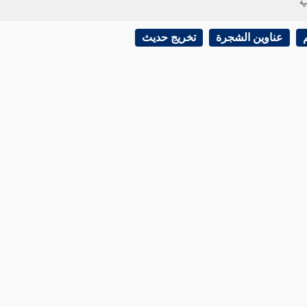
ية
عناوين الشجرة
تخريج حديث