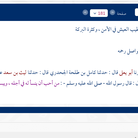
صفحة
181
يب العيش في الأمن ، وكثرة البركة
واصل رحمه
أبو يعلى
قال : حدثنا
كامل بن طلحة الجحدري
قال : حدثنا
ليث بن سعد
ع
 : قال رسول الله - صلى الله عليه وسلم - :
من أحب أن ينسأ له في أجله ، ويب