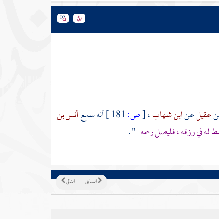
ن
عقيل
عن
ابن شهاب
،
[
ص:
181 ]
أنه سمع
أنس بن
سط له في رزقه ، فليصل رحمه
" .
السابق
التالي