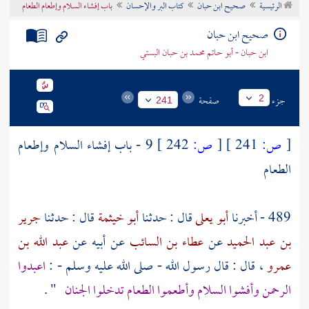
الرئيسية
صحيح ابن حبان
كتاب البر والإحسان
باب إفشاء السلام وإطعام الطعام
تراجم الأعلام
صحيح ابن حبان
ابن حبان - أبو حاتم محمد بن حبان البستي
جزء
صفحة
2
241
[
ص:
241 ]
[
ص:
242 ]
9 - باب إفشاء السلام وإطعام
الطعام
489 - أخبرنا
أبو يعلى
قال : حدثنا
أبو خيثمة
قال : حدثنا
جرير
بن عبد الحميد
عن
عطاء بن السائب
عن
أبيه
عن
عبد الله بن
عمرو
، قال : قال رسول الله - صلى الله عليه وسلم - :
اعبدوا
الرحمن وأفشوا السلام وأطعموا الطعام تدخلوا الجنان
" .