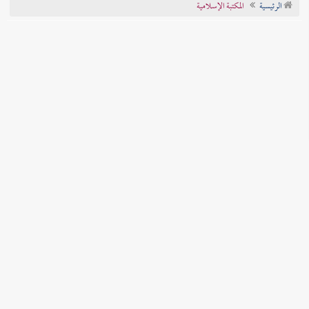
الرئيسية
المكتبة الإسلامية
تراجم الأعلام