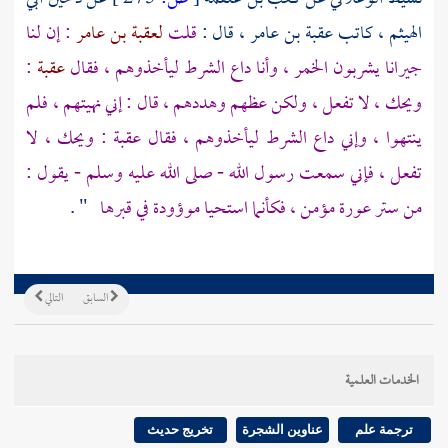
الهيثم
، كاتب عقبة بن عامر ، قال :
قلت
لعقبة بن عامر
: إن لنا
جيرانا يشربون الخمر ، وأنا داع الشرط ليأخذوهم ، فقال
عقبة
:
ويحك ، لا تفعل ، ولكن عظهم وهددهم ، قال : إني نهيتهم ، فلم
ينتهوا ، وإني داع الشرط ليأخذوهم ، فقال
عقبة
: ويحك ، لا
تفعل ، فإني سمعت رسول الله - صلى الله عليه وسلم - يقول :
من ستر عورة مؤمن ، فكأنما استحيا موؤودة في قبرها
" .
السابق
التالي
الخدمات العلمية
ترجمة علم
عناوين الشجرة
تخريج حديث