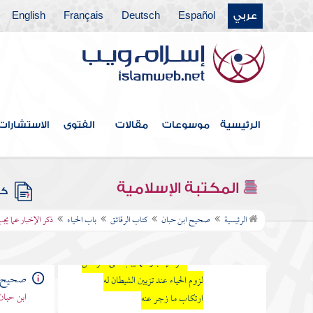
المقدمة
عربي
Español
Deutsch
Français
English
كتاب الوحي
كتاب الإسراء
كتاب العلم
الرئيسية
موسوعات
مقالات
الفتوى
الاستشارات
كتاب الإيمان
كتاب البر والإحسان
المكتبة الإسلامية
كتب
كتاب الرقائق
الرئيسية
صحيح ابن حبان
كتاب الرقائق
باب الحياء
ذكر الإخبار عما يجب
باب الحياء
ذكر الإخبار عما يجب على المرء من
صحيح ا
لزوم الحياء عند تزيين الشيطان له
ابن حبان
ارتكاب ما زجر عنه