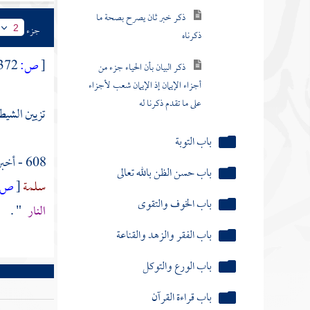
ذكر خبر ثان يصرح بصحة ما
جزء
2
ذكرناه
[
ص:
372 ]
ذكر البيان بأن الحياء جزء من
أجزاء الإيمان إذ الإيمان شعب لأجزاء
على ما تقدم ذكرنا له
تزيين الشيط
باب التوبة
608 - أخبرنا
باب حسن الظن بالله تعالى
سلمة
[
ص:
باب الخوف والتقوى
النار
" .
باب الفقر والزهد والقناعة
باب الورع والتوكل
باب قراءة القرآن