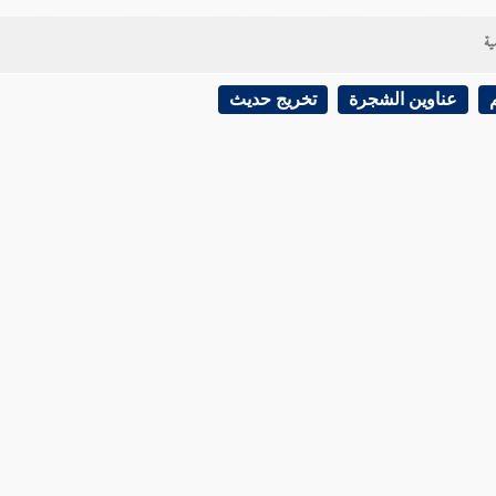
ية
عناوين الشجرة
تخريج حديث