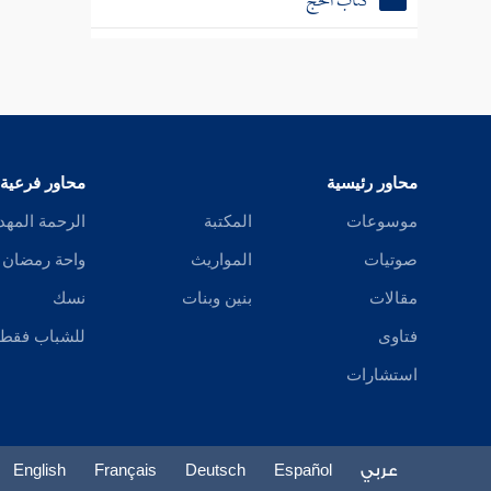
كتاب الحج
كتاب النكاح
كتاب الرضاع
كتاب الطلاق
محاور رئيسية
محاور فرعية
كتاب العتق
موسوعات
المكتبة
الرحمة المهد
كتاب الأيمان
صوتيات
المواريث
واحة رمضان
كتاب النذور
مقالات
بنين وبنات
نسك
فتاوى
للشباب فقط
كتاب الحدود
استشارات
كتاب السير
كتاب اللقطة
عربي
Español
Deutsch
Français
English