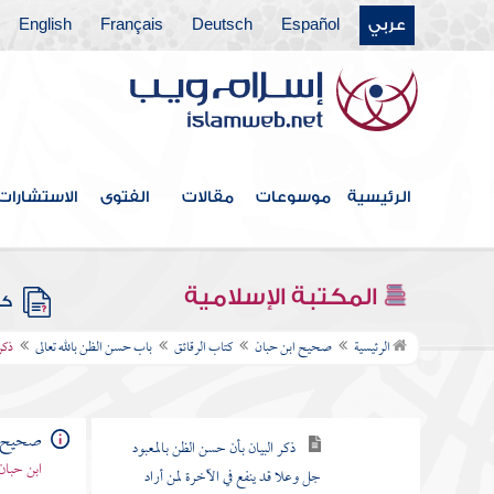
كتاب العلم
عربي
Español
Deutsch
Français
English
كتاب الإيمان
كتاب البر والإحسان
كتاب الرقائق
الرئيسية
موسوعات
مقالات
الفتوى
الاستشارات
باب الحياء
باب التوبة
المكتبة الإسلامية
كتب
باب حسن الظن بالله تعالى
الرئيسية
صحيح ابن حبان
كتاب الرقائق
باب حسن الظن بالله تعالى
ذكر
ذكر البيان بأن حسن الظن للمرء
المسلم من حسن العبادة
ذكر البيان بأن حسن الظن بالمعبود
صحيح ا
جل وعلا قد ينفع في الآخرة لمن أراد
ابن حبان