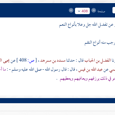
صفحة
408
 عن تفضل الله جل وعلا بأنواع النعم
جب منه أنواع النقم
الفضل بن الحباب
قال : حدثنا
مسدد بن مسرهد
،
[
ص:
408 ]
عن
يحيى ا
لمي
عن
عبد الله بن قيس
، قال : قال رسول الله - صلى الله عليه وسلم - :
ما أ
هو في ذلك يرزقهم ويعافيهم ويعطيهم
.