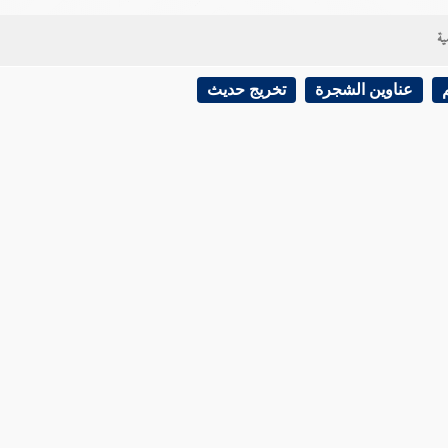
ية
عناوين الشجرة
تخريج حديث