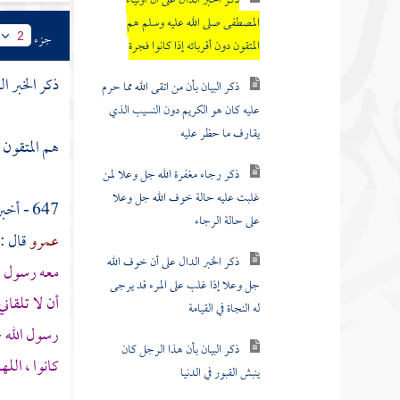
المصطفى صلى الله عليه وسلم هم
المتقون دون أقربائه إذا كانوا فجرة
جزء
2
ذكر البيان بأن من اتقى الله مما حرم
ذكر الخبر ال
عليه كان هو الكريم دون النسيب الذي
يقارف ما حظر عليه
هم المتقون د
ذكر رجاء مغفرة الله جل وعلا لمن
غلبت عليه حالة خوف الله جل وعلا
647 - أخبرنا
على حالة الرجاء
عمرو
قال :
ذكر الخبر الدال على أن خوف الله
معه رسول ال
جل وعلا إذا غلب على المرء قد يرجى
له النجاة في القيامة
أن لا تلقان
رسول الله -
ذكر البيان بأن هذا الرجل كان
ينبش القبور في الدنيا
كانوا ، الله