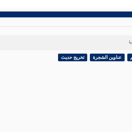
ية
عناوين الشجرة
تخريج حديث