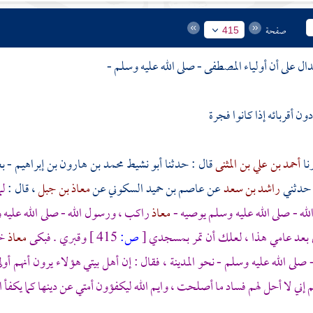
صفحة
415
دال على أن أولياء المصطفى - صلى الله عليه وسلم -
ون أقربائه إذا كانوا فجرة
أحمد بن علي بن المثنى
قال : حدثنا
أبو نشيط محمد بن هارون بن إبراهيم -
بغ
 حدثني
راشد بن سعد
عن
عاصم بن حميد السكوني
عن
معاذ بن جبل
، قال :
لم
له - صلى الله عليه وسلم يوصيه -
معاذ
راكب ، ورسول الله - صلى الله عليه و
ي بعد عامي هذا ، لعلك أن تمر بمسجدي
[
ص:
415 ]
وقبري . فبكى
معاذ
خش
 صلى الله عليه وسلم - نحو
المدينة
، فقال : إن أهل بيتي هؤلاء يرون أنهم أول
م إني لا أحل لهم فساد ما أصلحت ، وايم الله ليكفؤون أمتي عن دينها كما يكفأ ا