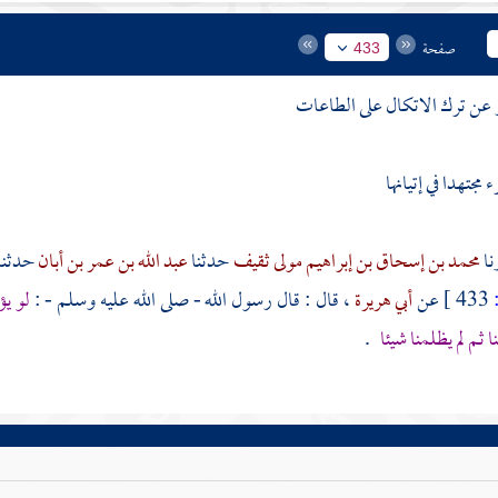
صفحة
433
 عن ترك الاتكال على الطاعات
 مجتهدا في إتيانها
محمد بن إسحاق بن إبراهيم مولى ثقيف
حدثنا
عبد الله بن عمر بن أبان
حدثنا
433 ]
عن
أبي هريرة
، قال : قال رسول الله - صلى الله عليه وسلم - :
لو يؤ
ا ثم لم يظلمنا شيئا
.