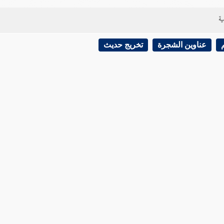
ية
عناوين الشجرة
تخريج حديث