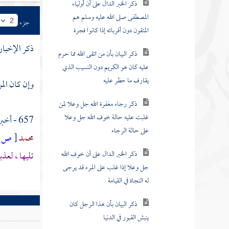
المصطفى صلى الله عليه وسلم هم
جزء
2
المتقون دون أقربائه إذا كانوا فجرة
ذكر الإخبار
ذكر البيان بأن من اتقى الله مما حرم
عليه كان هو الكريم دون النسيب الذي
يقارف ما حظر عليه
وإن كان المرء
ذكر رجاء مغفرة الله جل وعلا لمن
غلبت عليه حالة خوف الله جل وعلا
657 - أخبرنا
على حالة الرجاء
محمد
[
ص:
ذكر الخبر الدال على أن خوف الله
تليها ، لعذبن
جل وعلا إذا غلب على المرء قد يرجى
له النجاة في القيامة
ذكر البيان بأن هذا الرجل كان
ينبش القبور في الدنيا