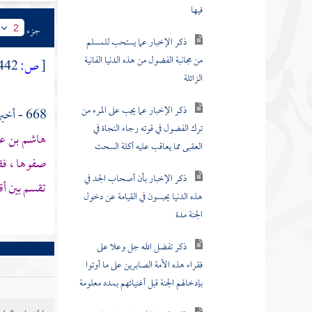
ذكر الإخبار عما يستحب للمسلم
جزء
2
من مجانبة الفضول من هذه الدنيا الفانية
الزائلة
[
ص:
442 ]
ذكر الإخبار عما يجب على المرء من
ترك الفضول في قوته رجاء النجاة في
668 - أخبرنا
العقبى مما يعاقب عليه أكلة السحت
هاشم بن عت
صفوها ، فقا
ذكر الإخبار بأن أصحاب الجد في
هذه الدنيا يحبسون في القيامة عن دخول
تقسم بين أق
الجنة مدة
ذكر تفضل الله جل وعلا على
فقراء هذه الأمة الصابرين على ما أوتوا
بإدخالهم الجنة قبل أغنيائهم بمدد معلومة
ذكر تفضل الله جل وعلا على