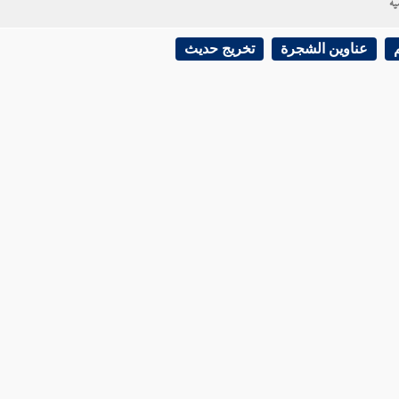
ية
عناوين الشجرة
تخريج حديث