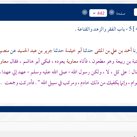
صفحة
442
5 - باب الفقر والزهد والقناعة .
أحمد بن علي بن المثنى
حدثنا
أبو خيثمة
حدثنا
جرير بن عبد الحميد
عن
منصو
بة بن ربيعة
وهو مطعون ، فأتاه
معاوية
يعوده ، فبكى
أبو هاشم
، فقال
معاو
ل : على كل ، لا ، ولكن رسول الله - صلى الله عليه وسلم - عهد إلي عهدا 
وام ، وإنما يكفيك من ذلك خادم ، ومركب في سبيل الله " . فأدركت وجمعت
.