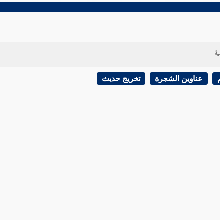
ية
عناوين الشجرة
تخريج حديث