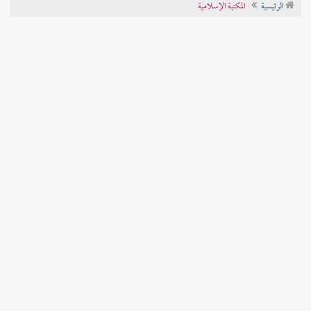
الرئيسية
المكتبة الإسلامية
تراجم الأعلام