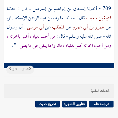
709 - أخبرنا
إسحاق بن إبراهيم بن إسماعيل ،
قال : حدثنا
قتيبة بن سعيد ،
قال : حدثنا
يعقوب بن عبد الرحمن الإسكندراني
عن
عمرو بن أبي عمرو
عن
المطلب
عن
أبي موسى
: أن رسول
الله - صلى الله عليه وسلم - قال :
من أحب دنياه ، أضر بآخرته ،
ومن أحب آخرته أضر بدنياه ، فآثروا ما يبقى على ما يفنى
" .
السابق
التالي
الخدمات العلمية
ترجمة علم
عناوين الشجرة
تخريج حديث