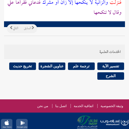
فنزلت
والزانية لا ينكحها إلا زان أو مشرك
فدعاني فقرأها علي
وقال لا تنكحها
السابق
التالي
الخدمات العلمية
تفسير الآية
ترجمة علم
عناوين الشجرة
تخريج حديث
الشرح
وثيقة الخصوصية
اتفاقية الخدمة
اتصل بنا
من نحن