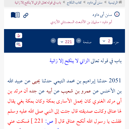
الرئيسية
سنن أبي داود
كتاب النكاح
باب في قوله تعالى الزاني لا ينكح إلا زانية
تراجم الأعلام
سنن أبي داود
أبو داود - سليمان بن الأشعث السجستاني الأزدي
جزء
صفحة
2
221
باب في قوله تعالى
الزاني لا ينكح إلا زانية
2051 حدثنا
إبراهيم بن محمد التيمي
حدثنا
يحيى
عن
عبيد الله
بن الأخنس
عن
عمرو بن شعيب
عن
أبيه
عن
جده
أن
مرثد بن
أبي مرثد الغنوي
كان يحمل الأسارى
بمكة
وكان
بمكة
بغي يقال
لها
عناق
وكانت صديقته قال جئت إلى النبي صلى الله عليه وسلم
فقلت يا رسول الله أنكح
عناق
قال
[
ص:
221 ]
فسكت عني