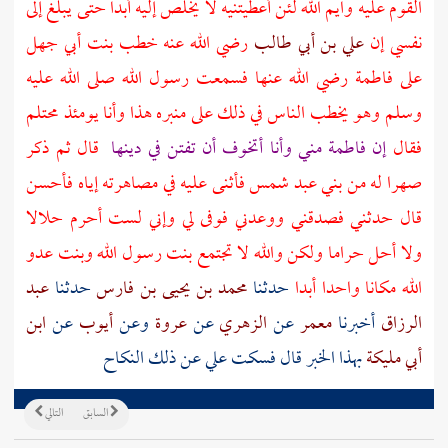
القوم عليه وايم الله لئن أعطيتنيه لا يخلص إليه أبدا حتى يبلغ إلى
نفسي إن
علي بن أبي طالب
رضي الله عنه خطب بنت
أبي جهل
على
فاطمة
رضي الله عنها فسمعت رسول الله صلى الله عليه
وسلم وهو يخطب الناس في ذلك على منبره هذا وأنا يومئذ محتلم
فقال
إن
فاطمة
مني وأنا أتخوف أن تفتن في دينها
قال ثم ذكر
صهرا له من
بني عبد شمس
فأثنى عليه في مصاهرته إياه فأحسن
قال حدثني فصدقني ووعدني فوفى لي وإني لست أحرم حلالا
ولا أحل حراما ولكن والله لا تجتمع بنت رسول الله وبنت عدو
الله مكانا واحدا أبدا
حدثنا
محمد بن يحيى بن فارس
حدثنا
عبد
الرزاق
أخبرنا
معمر
عن
الزهري
عن
عروة
وعن
أيوب
عن
ابن
أبي مليكة
بهذا الخبر قال فسكت
علي
عن ذلك النكاح
السابق
التالي