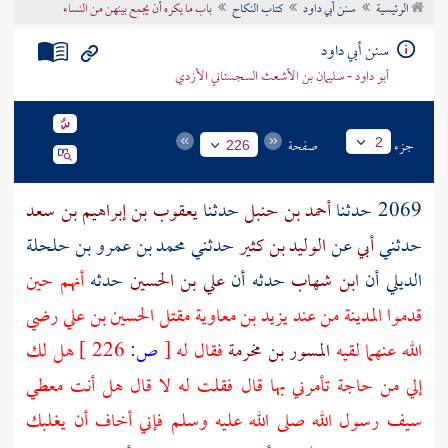
الرئيسية
سنن أبي داود
كتاب النكاح
باب ما يكره أن يجمع بينهن من النساء
تراجم الأعلام
سنن أبي داود
أبو داود - سليمان بن الأشعث السجستاني الأزدي
جزء
صفحة
2
226
2069 حدثنا
أحمد بن حنبل
حدثنا
يعقوب بن إبراهيم بن سعد
حدثني
أبي
عن
الوليد بن كثير
حدثني
محمد بن عمرو بن حلحلة
الديلي
أن
ابن شهاب
حدثه أن
علي بن الحسين
حدثه
أنهم حين
قدموا
المدينة
من عند
يزيد بن معاوية
مقتل
الحسين بن علي
رضي
الله عنهما لقيه
المسور بن مخرمة
فقال له
[
ص:
226 ]
هل لك
إلي من حاجة تأمرني بها قال فقلت له لا قال هل أنت معطي
سيف رسول الله صلى الله عليه وسلم فإني أخاف أن يغلبك