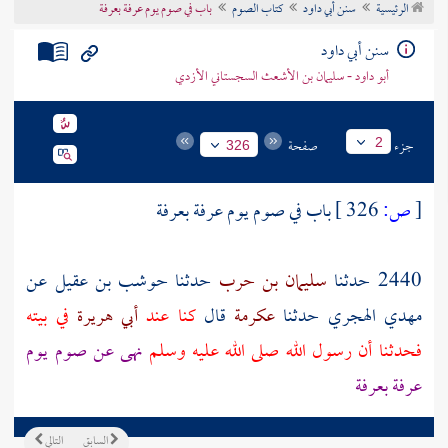
الرئيسية
سنن أبي داود
كتاب الصوم
باب في صوم يوم عرفة بعرفة
تراجم الأعلام
سنن أبي داود
أبو داود - سليمان بن الأشعث السجستاني الأزدي
جزء
صفحة
2
326
[
ص:
326 ]
باب في صوم يوم
عرفة
بعرفة
2440 حدثنا
سليمان بن حرب
حدثنا
حوشب بن عقيل
عن
مهدي الهجري
حدثنا
عكرمة
قال
كنا عند
أبي هريرة
في بيته
فحدثنا أن رسول الله صلى الله عليه وسلم
نهى عن صوم يوم
عرفة
بعرفة
السابق
التالي