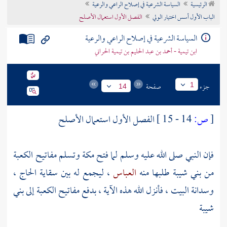
الرئيسية
السياسة الشرعية في إصلاح الراعي والرعية
تراجم الأعلام
الباب الأول أسس اختيار الولي
الفصل الأول استعمال الأصلح
السياسة الشرعية في إصلاح الراعي والرعية
ابن تيمية - أحمد بن عبد الحليم بن تيمية الحراني
جزء
صفحة
1
14
[
ص:
14 - 15 ]
الفصل الأول استعمال الأصلح
فإن النبي صلى الله عليه وسلم لما فتح
مكة
وتسلم مفاتيح
الكعبة
من
بني شيبة
طلبها منه
العباس
، ليجمع له بين سقاية الحاج ،
وسدانة
البيت
، فأنزل الله هذه الآية ، بدفع مفاتيح
الكعبة
إلى
بني
شيبة