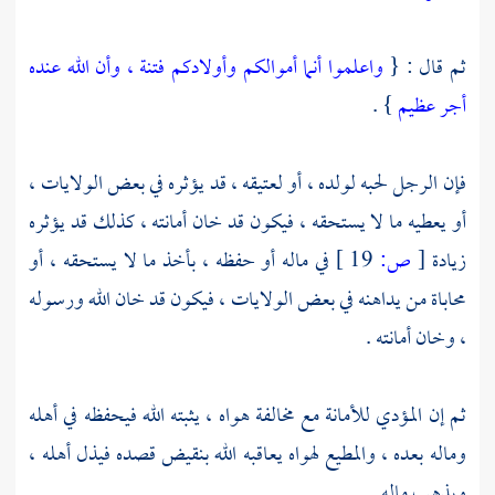
ثم قال : {
واعلموا أنما أموالكم وأولادكم فتنة ، وأن الله عنده
أجر عظيم
} .
فإن الرجل لحبه لولده ، أو لعتيقه ، قد يؤثره في بعض الولايات ،
أو يعطيه ما لا يستحقه ، فيكون قد خان أمانته ، كذلك قد يؤثره
زيادة
[
ص:
19 ]
في ماله أو حفظه ، بأخذ ما لا يستحقه ، أو
محاباة من يداهنه في بعض الولايات ، فيكون قد خان الله ورسوله
، وخان أمانته .
ثم إن المؤدي للأمانة مع مخالفة هواه ، يثبته الله فيحفظه في أهله
وماله بعده ، والمطيع لهواه يعاقبه الله بنقيض قصده فيذل أهله ،
ويذهب ماله .