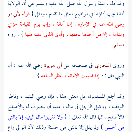
وقد دلت سنة رسول الله صلى الله عليه وسلم على أن الولاية
أمانة يجب أداؤها في مواضع ، مثل ما تقدم ، ومثل {
قوله
لأبي ذر
رضي الله عنه في الإمارة : إنها أمانة ، وإنها يوم القيامة خزي
وندامة ، إلا من أخذها بحقها ، وأدى الذي عليه فيها
} . رواه
مسلم
.
وروى
البخاري
في صحيحه عن
أبي هريرة
رضي الله عنه : أن
النبي قال : {
إذا ضيعت الأمانة ، انتظر الساعة
} .
وقد أجمع المسلمون على معنى هذا ، فإن وصي اليتيم ، وناظر
الوقف ، ووكيل الرجل في ماله ، عليه أن يتصرف له بالأصلح
فالأصلح ، كما قال الله تعالى : {
ولا تقربوا مال اليتيم إلا بالتي
هي أحسن
} ولم يقل إلا بالتي هي حسنة وذلك لأن الوالي راع