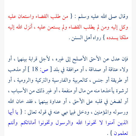
وقال صلى الله عليه وسلم : {
من طلب القضاء واستعان عليه
وكل إليه ومن لم يطلب القضاء ولم يستعن عليه ، أنزل الله إليه
ملكا يسدده
} رواه أهل السنن .
فإن عدل عن الأحق الأصلح إلى غيره ، لأجل قرابة بينهما ، أو
ولاء عتاقة أو صداقة ، أو موافقة في بلد
[
ص:
18 ]
أو مذهب
أو طريقة أو جنس ، كالعربية والفارسية والتركية والرومية ، أو
لرشوة يأخذها منه من مال أو منفعة ، أو غير ذلك من الأسباب ،
أو لضغن في قلبه على الأحق ، أو عداوة بينهما ، فقد خان الله
ورسوله والمؤمنين ، ودخل فيما نهي عنه في قوله تعالى : {
يا أيها
الذين آمنوا لا تخونوا الله والرسول وتخونوا أماناتكم وأنتم
تعلمون
} .