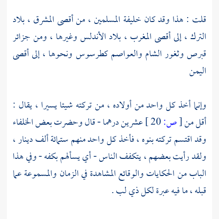
قلت : هذا وقد كان خليفة المسلمين ، من أقصى المشرق ،
بلاد
الترك
، إلى أقصى المغرب ،
بلاد الأندلس
وغيرها ، ومن
جزائر
قبرص
وثغور
الشام
والعواصم
كطرسوس
ونحوها ، إلى أقصى
اليمن
وإنما أخذ كل واحد من أولاده ، من تركته شيئا يسيرا ، يقال :
أقل من
[
ص:
20 ]
عشرين درهما - قال وحضرت بعض الخلفاء
وقد اقتسم تركته بنوه ، فأخذ كل واحد منهم ستمائة ألف دينار ،
ولقد رأيت بعضهم ، يتكفف الناس - أي يسألهم بكفه - وفي هذا
الباب من الحكايات والوقائع المشاهدة في الزمان والمسموعة عما
قبله ، ما فيه عبرة لكل ذي لب .