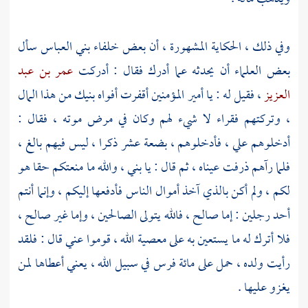
وفي ذلك ، الحكاية المشهورة ، أن بعض خلفاء
بني العباس
سأل
بعض العلماء أن يحدثه عما أدرك فقال : أدركت
عمر بن عبد
العزيز
، فقيل له : يا أمير المؤمنين أقفرت أفواه بنيك من هذا المال
، وتركتهم فقراء لا شيء لهم وكان في مرض موته ، فقال :
أدخلوهم علي ، فأدخلوهم ، بضعة عشر ذكرا ، ليس فيهم بالغ ،
فلما رآهم ذرفت عيناه ، ثم قال : يا بني ، والله ما منعتكم حقا هو
لكم ، ولم أكن بالذي آخذ أموال الناس فأدفعها إليكم ، وإنما أنتم
أحد رجلين : إما صالح ، فالله يتولى الصالحين ، وإما غير صالح ،
فلا أترك له ما يستعين به على معصية الله ، قوموا عني قال : فلقد
رأيت ولده ، حمل على مائة فرس في سبيل الله ، يعني أعطاها لمن
يغزو عليها .